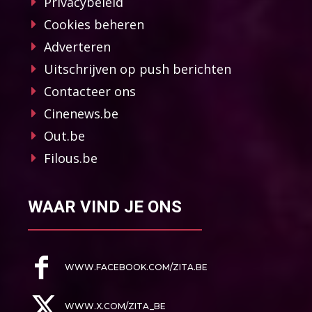
Privacybeleid
Cookies beheren
Adverteren
Uitschrijven op push berichten
Contacteer ons
Cinenews.be
Out.be
Filous.be
WAAR VIND JE ONS
WWW.FACEBOOK.COM/ZITA.BE
WWW.X.COM/ZITA_BE