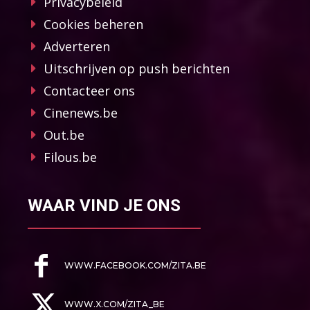
Privacybeleid
Cookies beheren
Adverteren
Uitschrijven op push berichten
Contacteer ons
Cinenews.be
Out.be
Filous.be
WAAR VIND JE ONS
WWW.FACEBOOK.COM/ZITA.BE
WWW.X.COM/ZITA_BE