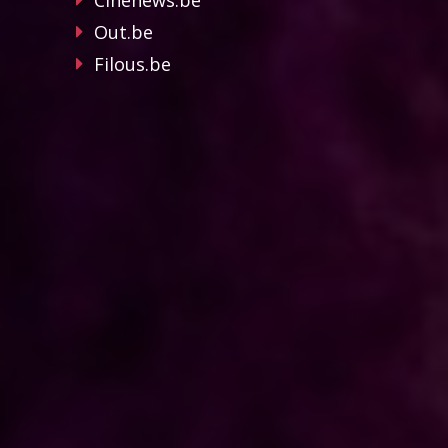
Cinenews.be
Out.be
Filous.be