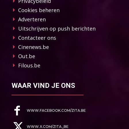
Privacybeleid
Cookies beheren
Adverteren
Uitschrijven op push berichten
Contacteer ons
Cinenews.be
Out.be
Filous.be
WAAR VIND JE ONS
WWW.FACEBOOK.COM/ZITA.BE
WWW.X.COM/ZITA_BE