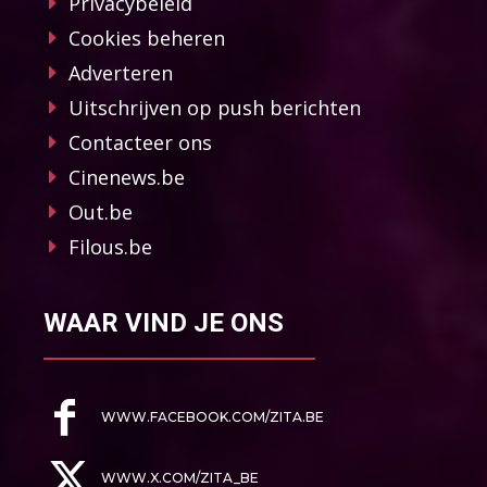
Privacybeleid
Cookies beheren
Adverteren
Uitschrijven op push berichten
Contacteer ons
Cinenews.be
Out.be
Filous.be
WAAR VIND JE ONS
WWW.FACEBOOK.COM/ZITA.BE
WWW.X.COM/ZITA_BE