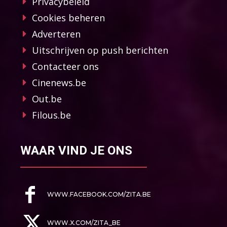
Privacybeleid
Cookies beheren
Adverteren
Uitschrijven op push berichten
Contacteer ons
Cinenews.be
Out.be
Filous.be
WAAR VIND JE ONS
WWW.FACEBOOK.COM/ZITA.BE
WWW.X.COM/ZITA_BE