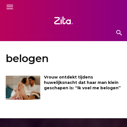
belogen
Vrouw ontdekt tijdens
huwelijksnacht dat haar man klein
geschapen is: “Ik voel me belogen”