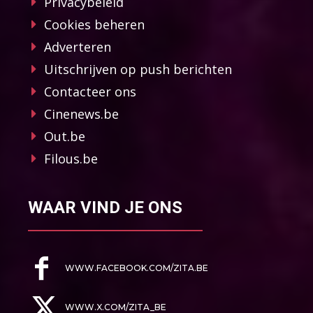
Privacybeleid
Cookies beheren
Adverteren
Uitschrijven op push berichten
Contacteer ons
Cinenews.be
Out.be
Filous.be
WAAR VIND JE ONS
WWW.FACEBOOK.COM/ZITA.BE
WWW.X.COM/ZITA_BE