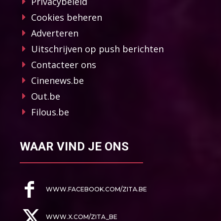
Privacybeleid
Cookies beheren
Adverteren
Uitschrijven op push berichten
Contacteer ons
Cinenews.be
Out.be
Filous.be
WAAR VIND JE ONS
WWW.FACEBOOK.COM/ZITA.BE
WWW.X.COM/ZITA_BE