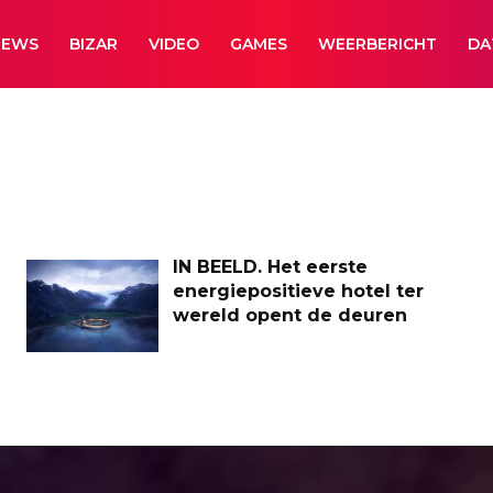
NEWS
BIZAR
VIDEO
GAMES
WEERBERICHT
DA
IN BEELD. Het eerste
energiepositieve hotel ter
wereld opent de deuren