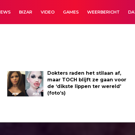
NEWS
BIZAR
VIDEO
GAMES
WEERBERICHT
DA
Dokters raden het stilaan af,
maar TOCH blijft ze gaan voor
de ‘dikste lippen ter wereld’
(foto’s)