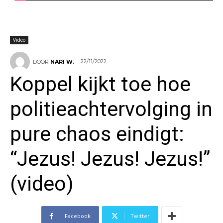
Video
22/11/2022
DOOR
NARI W.
Koppel kijkt toe hoe
politieachtervolging in
pure chaos eindigt:
“Jezus! Jezus! Jezus!”
(video)
Facebook
Twitter