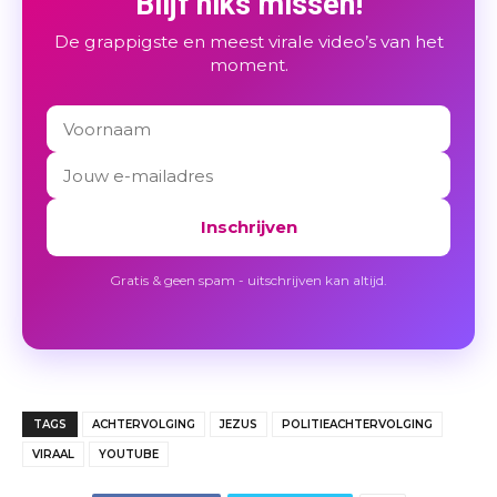
Blijf niks missen!
De grappigste en meest virale video’s van het
moment.
Inschrijven
Gratis & geen spam - uitschrijven kan altijd.
TAGS
ACHTERVOLGING
JEZUS
POLITIEACHTERVOLGING
VIRAAL
YOUTUBE