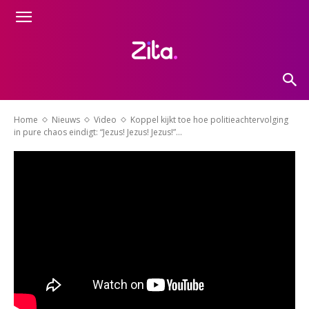
Home
Nieuws
Video
Koppel kijkt toe hoe politieachtervolging
in pure chaos eindigt: “Jezus! Jezus! Jezus!”...