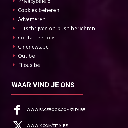
Privacybeleid
Cookies beheren
Adverteren
Uitschrijven op push berichten
Contacteer ons
Cinenews.be
Out.be
Filous.be
WAAR VIND JE ONS
WWW.FACEBOOK.COM/ZITA.BE
WWW.X.COM/ZITA_BE