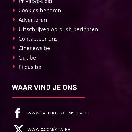
Privacybeleid
Cookies beheren
Adverteren
Uitschrijven op push berichten
Contacteer ons
Cinenews.be
Out.be
Filous.be
WAAR VIND JE ONS
WWW.FACEBOOK.COM/ZITA.BE
WWW.X.COM/ZITA_BE