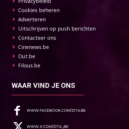
Privacybeleid
Cookies beheren
Adverteren
Uitschrijven op push berichten
Contacteer ons
Cinenews.be
Out.be
Filous.be
WAAR VIND JE ONS
WWW.FACEBOOK.COM/ZITA.BE
WWW.X.COM/ZITA_BE