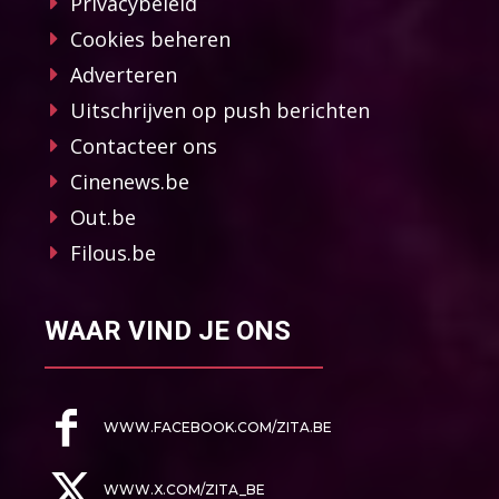
Privacybeleid
Cookies beheren
Adverteren
Uitschrijven op push berichten
Contacteer ons
Cinenews.be
Out.be
Filous.be
WAAR VIND JE ONS
WWW.FACEBOOK.COM/ZITA.BE
WWW.X.COM/ZITA_BE