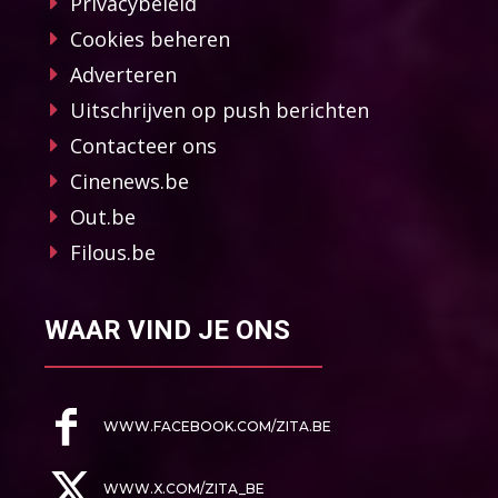
Privacybeleid
Cookies beheren
Adverteren
Uitschrijven op push berichten
Contacteer ons
Cinenews.be
Out.be
Filous.be
WAAR VIND JE ONS
WWW.FACEBOOK.COM/ZITA.BE
WWW.X.COM/ZITA_BE