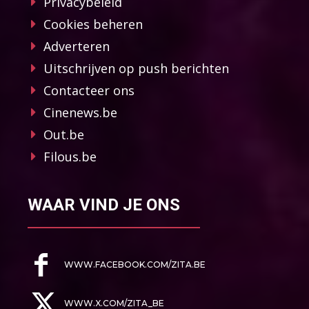
Privacybeleid
Cookies beheren
Adverteren
Uitschrijven op push berichten
Contacteer ons
Cinenews.be
Out.be
Filous.be
WAAR VIND JE ONS
WWW.FACEBOOK.COM/ZITA.BE
WWW.X.COM/ZITA_BE