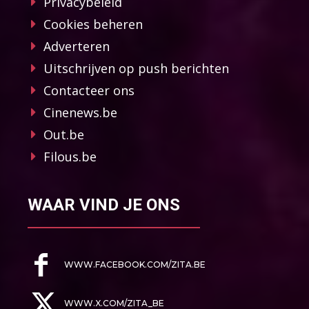
Privacybeleid
Cookies beheren
Adverteren
Uitschrijven op push berichten
Contacteer ons
Cinenews.be
Out.be
Filous.be
WAAR VIND JE ONS
WWW.FACEBOOK.COM/ZITA.BE
WWW.X.COM/ZITA_BE