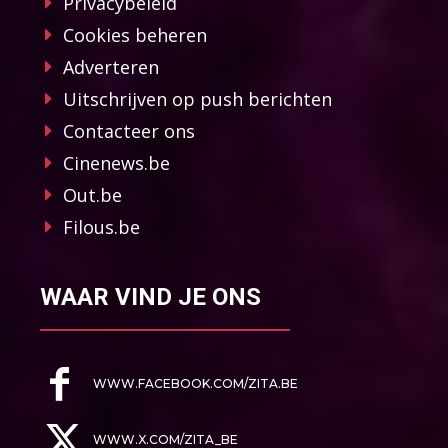
Privacybeleid
Cookies beheren
Adverteren
Uitschrijven op push berichten
Contacteer ons
Cinenews.be
Out.be
Filous.be
WAAR VIND JE ONS
WWW.FACEBOOK.COM/ZITA.BE
WWW.X.COM/ZITA_BE