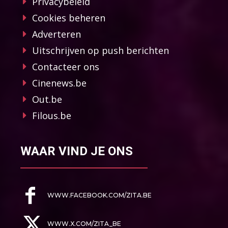
Privacybeleid
Cookies beheren
Adverteren
Uitschrijven op push berichten
Contacteer ons
Cinenews.be
Out.be
Filous.be
WAAR VIND JE ONS
WWW.FACEBOOK.COM/ZITA.BE
WWW.X.COM/ZITA_BE