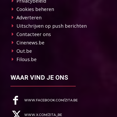
Privacybeleid
Cookies beheren
Adverteren
Uitschrijven op push berichten
Contacteer ons
Cinenews.be
Out.be
Filous.be
WAAR VIND JE ONS
WWW.FACEBOOK.COM/ZITA.BE
WWW.X.COM/ZITA_BE