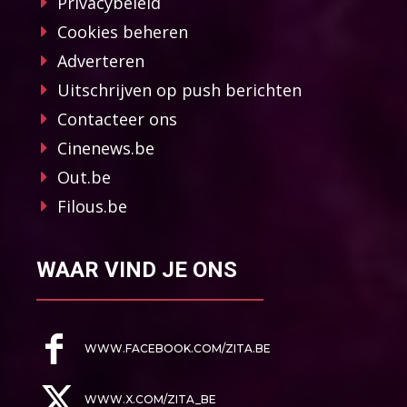
Privacybeleid
Cookies beheren
Adverteren
Uitschrijven op push berichten
Contacteer ons
Cinenews.be
Out.be
Filous.be
WAAR VIND JE ONS
WWW.FACEBOOK.COM/ZITA.BE
WWW.X.COM/ZITA_BE