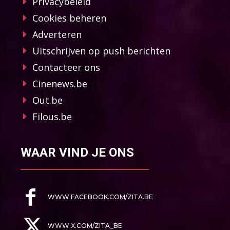
Privacybeleid
Cookies beheren
Adverteren
Uitschrijven op push berichten
Contacteer ons
Cinenews.be
Out.be
Filous.be
WAAR VIND JE ONS
WWW.FACEBOOK.COM/ZITA.BE
WWW.X.COM/ZITA_BE