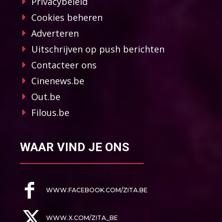
Privacybeleid
Cookies beheren
Adverteren
Uitschrijven op push berichten
Contacteer ons
Cinenews.be
Out.be
Filous.be
WAAR VIND JE ONS
WWW.FACEBOOK.COM/ZITA.BE
WWW.X.COM/ZITA_BE