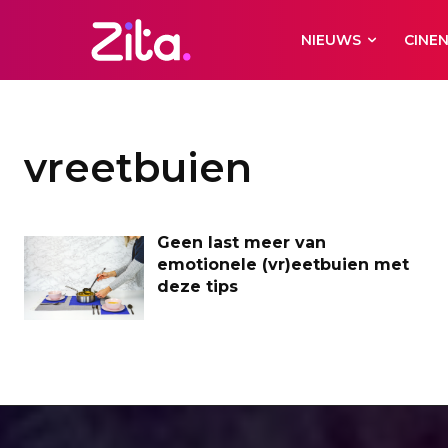
NIEUWS
CINE
vreetbuien
Geen last meer van
emotionele (vr)eetbuien met
deze tips