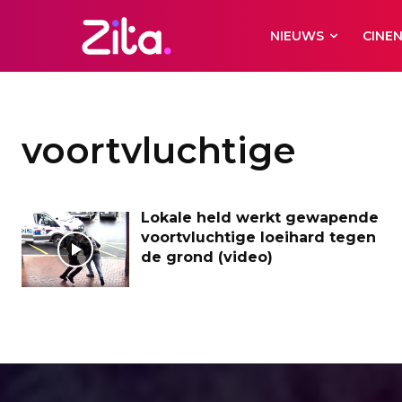
NIEUWS
CINE
voortvluchtige
Lokale held werkt gewapende
voortvluchtige loeihard tegen
de grond (video)