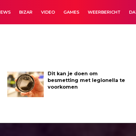
NEWS
BIZAR
VIDEO
GAMES
WEERBERICHT
DA
Dit kan je doen om
besmetting met legionella te
voorkomen