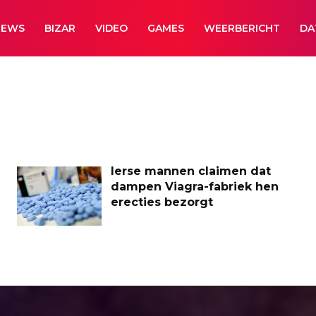
NEWS
BIZAR
VIDEO
GAMES
WEERBERICHT
DA
Ierse mannen claimen dat
dampen Viagra-fabriek hen
erecties bezorgt