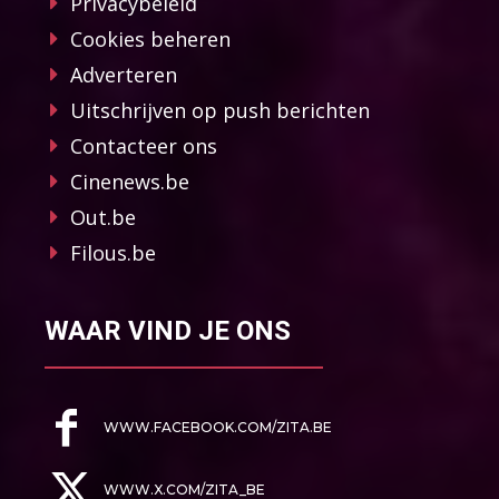
Privacybeleid
Cookies beheren
Adverteren
Uitschrijven op push berichten
Contacteer ons
Cinenews.be
Out.be
Filous.be
WAAR VIND JE ONS
WWW.FACEBOOK.COM/ZITA.BE
WWW.X.COM/ZITA_BE