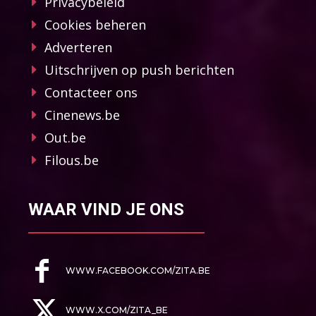
Privacybeleid
Cookies beheren
Adverteren
Uitschrijven op push berichten
Contacteer ons
Cinenews.be
Out.be
Filous.be
WAAR VIND JE ONS
WWW.FACEBOOK.COM/ZITA.BE
WWW.X.COM/ZITA_BE