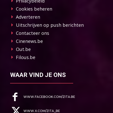
Privacybeleid
Cookies beheren
Adverteren
Uitschrijven op push berichten
Contacteer ons
Cinenews.be
Out.be
Filous.be
WAAR VIND JE ONS
WWW.FACEBOOK.COM/ZITA.BE
WWW.X.COM/ZITA_BE