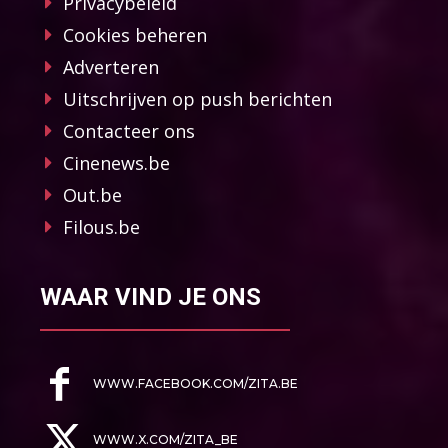
Privacybeleid
Cookies beheren
Adverteren
Uitschrijven op push berichten
Contacteer ons
Cinenews.be
Out.be
Filous.be
WAAR VIND JE ONS
WWW.FACEBOOK.COM/ZITA.BE
WWW.X.COM/ZITA_BE