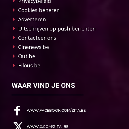
Privacybeleid
Cookies beheren
Adverteren
Uitschrijven op push berichten
Contacteer ons
Cinenews.be
Out.be
Filous.be
WAAR VIND JE ONS
WWW.FACEBOOK.COM/ZITA.BE
WWW.X.COM/ZITA_BE