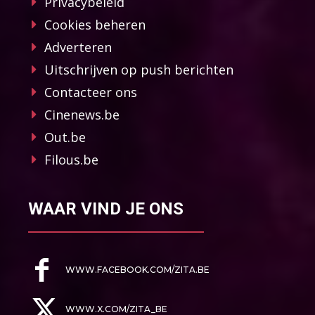
Privacybeleid
Cookies beheren
Adverteren
Uitschrijven op push berichten
Contacteer ons
Cinenews.be
Out.be
Filous.be
WAAR VIND JE ONS
WWW.FACEBOOK.COM/ZITA.BE
WWW.X.COM/ZITA_BE