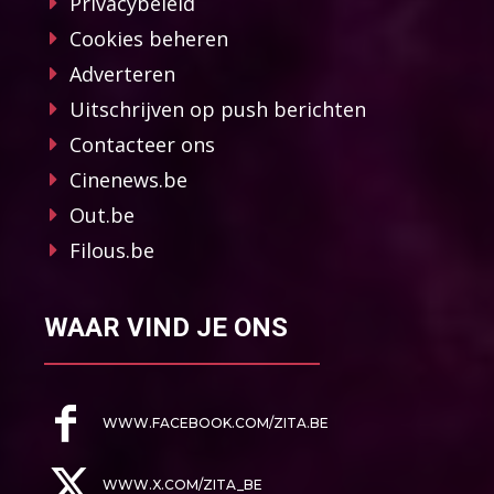
Privacybeleid
Cookies beheren
Adverteren
Uitschrijven op push berichten
Contacteer ons
Cinenews.be
Out.be
Filous.be
WAAR VIND JE ONS
WWW.FACEBOOK.COM/ZITA.BE
WWW.X.COM/ZITA_BE