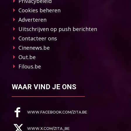
Privacybeleid
Cookies beheren
Adverteren
Uitschrijven op push berichten
Contacteer ons
Cinenews.be
Out.be
Filous.be
WAAR VIND JE ONS
WWW.FACEBOOK.COM/ZITA.BE
WWW.X.COM/ZITA_BE