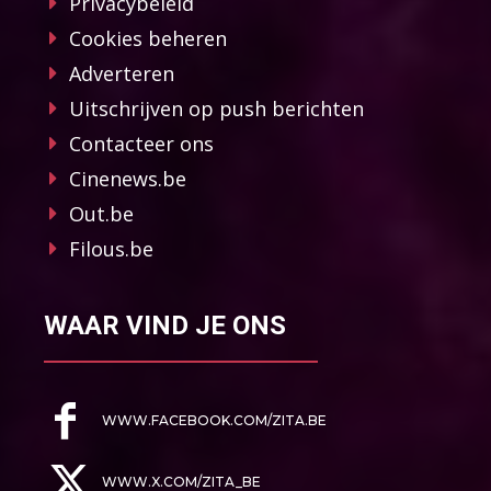
Privacybeleid
Cookies beheren
Adverteren
Uitschrijven op push berichten
Contacteer ons
Cinenews.be
Out.be
Filous.be
WAAR VIND JE ONS
WWW.FACEBOOK.COM/ZITA.BE
WWW.X.COM/ZITA_BE