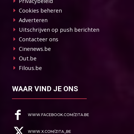
Privacybeleid
Cookies beheren
Adverteren
Uitschrijven op push berichten
Contacteer ons
Cinenews.be
Out.be
Filous.be
WAAR VIND JE ONS
WWW.FACEBOOK.COM/ZITA.BE
WWW.X.COM/ZITA_BE