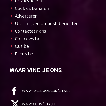
Privacybeleid
Cookies beheren
Adverteren
Uitschrijven op push berichten
Contacteer ons
Cinenews.be
Out.be
Filous.be
WAAR VIND JE ONS
WWW.FACEBOOK.COM/ZITA.BE
WWW.X.COM/ZITA_BE