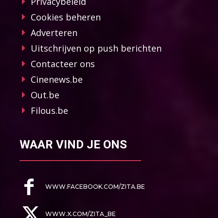
Privacybeleid
Cookies beheren
Adverteren
Uitschrijven op push berichten
Contacteer ons
Cinenews.be
Out.be
Filous.be
WAAR VIND JE ONS
WWW.FACEBOOK.COM/ZITA.BE
WWW.X.COM/ZITA_BE