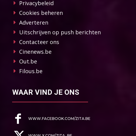
Privacybeleid
Cookies beheren
Adverteren
Uitschrijven op push berichten
Contacteer ons
Cinenews.be
Out.be
Filous.be
WAAR VIND JE ONS
WWW.FACEBOOK.COM/ZITA.BE
WWW.X.COM/ZITA_BE