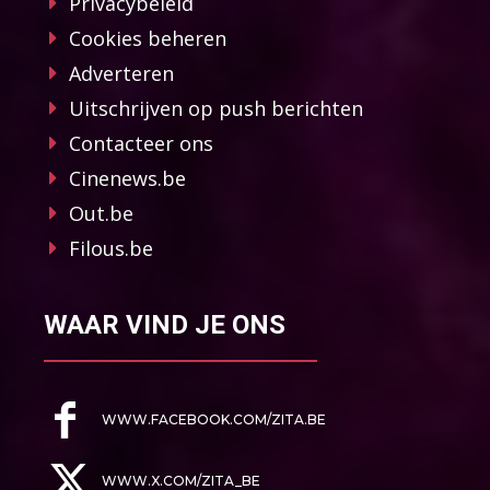
Privacybeleid
Cookies beheren
Adverteren
Uitschrijven op push berichten
Contacteer ons
Cinenews.be
Out.be
Filous.be
WAAR VIND JE ONS
WWW.FACEBOOK.COM/ZITA.BE
WWW.X.COM/ZITA_BE