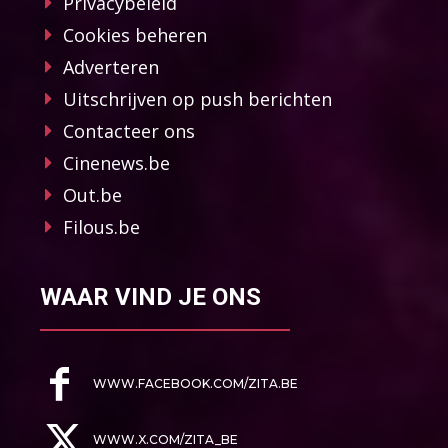
Privacybeleid
Cookies beheren
Adverteren
Uitschrijven op push berichten
Contacteer ons
Cinenews.be
Out.be
Filous.be
WAAR VIND JE ONS
WWW.FACEBOOK.COM/ZITA.BE
WWW.X.COM/ZITA_BE