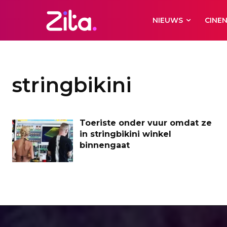
NIEUWS
CINE
stringbikini
Toeriste onder vuur omdat ze
in stringbikini winkel
binnengaat