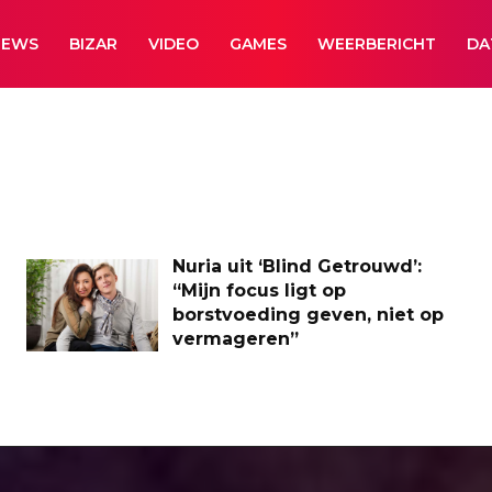
NEWS
BIZAR
VIDEO
GAMES
WEERBERICHT
DA
Nuria uit ‘Blind Getrouwd’:
“Mijn focus ligt op
borstvoeding geven, niet op
vermageren”