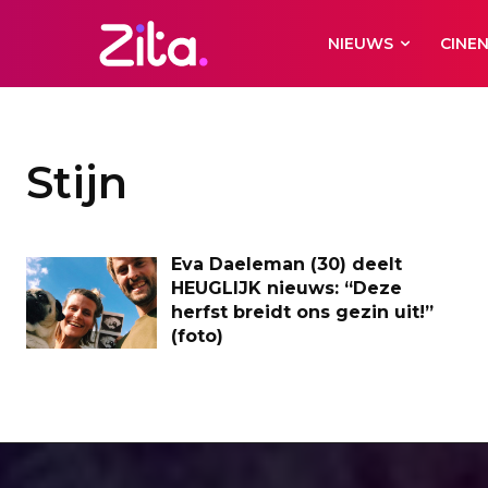
NIEUWS
CINE
Stijn
Eva Daeleman (30) deelt
HEUGLIJK nieuws: “Deze
herfst breidt ons gezin uit!”
(foto)