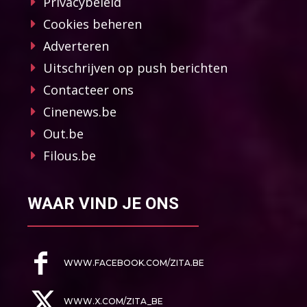
Privacybeleid
Cookies beheren
Adverteren
Uitschrijven op push berichten
Contacteer ons
Cinenews.be
Out.be
Filous.be
WAAR VIND JE ONS
WWW.FACEBOOK.COM/ZITA.BE
WWW.X.COM/ZITA_BE