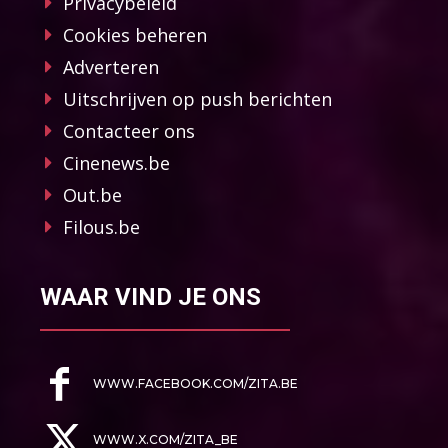
Privacybeleid
Cookies beheren
Adverteren
Uitschrijven op push berichten
Contacteer ons
Cinenews.be
Out.be
Filous.be
WAAR VIND JE ONS
WWW.FACEBOOK.COM/ZITA.BE
WWW.X.COM/ZITA_BE