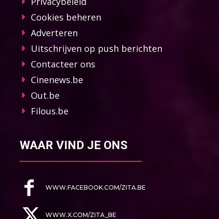
Privacybeleid
Cookies beheren
Adverteren
Uitschrijven op push berichten
Contacteer ons
Cinenews.be
Out.be
Filous.be
WAAR VIND JE ONS
WWW.FACEBOOK.COM/ZITA.BE
WWW.X.COM/ZITA_BE