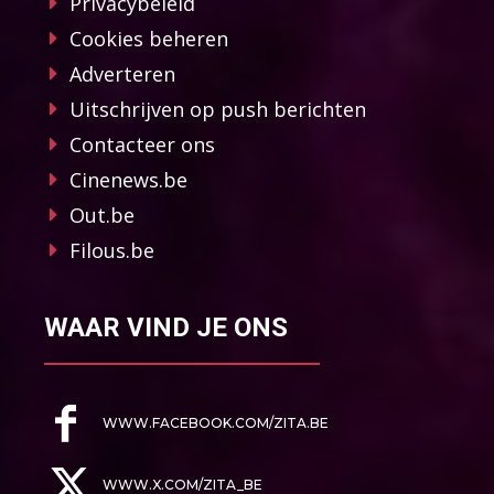
Privacybeleid
Cookies beheren
Adverteren
Uitschrijven op push berichten
Contacteer ons
Cinenews.be
Out.be
Filous.be
WAAR VIND JE ONS
WWW.FACEBOOK.COM/ZITA.BE
WWW.X.COM/ZITA_BE