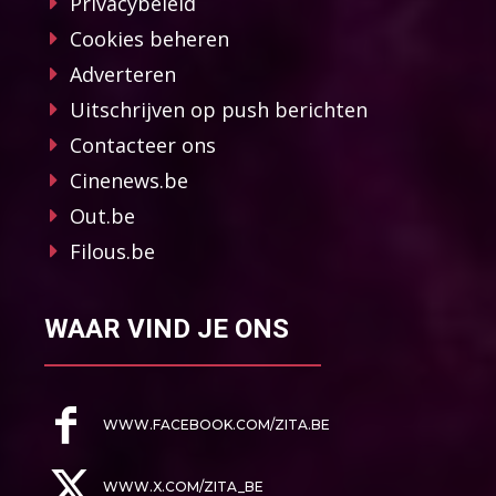
Privacybeleid
Cookies beheren
Adverteren
Uitschrijven op push berichten
Contacteer ons
Cinenews.be
Out.be
Filous.be
WAAR VIND JE ONS
WWW.FACEBOOK.COM/ZITA.BE
WWW.X.COM/ZITA_BE